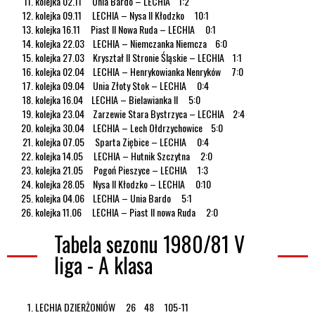
kolejka 02.11 Unia Bardo – LECHIA 1:2
kolejka 09.11 LECHIA – Nysa II Kłodzko 10:1
kolejka 16.11 Piast II Nowa Ruda – LECHIA 0:1
kolejka 22.03 LECHIA – Niemczanka Niemcza 6:0
kolejka 27.03 Kryształ II Stronie Śląskie – LECHIA 1:1
kolejka 02.04 LECHIA – Henrykowianka Nenryków 7:0
kolejka 09.04 Unia Złoty Stok – LECHIA 0:4
kolejka 16.04 LECHIA – Bielawianka II 5:0
kolejka 23.04 Zarzewie Stara Bystrzyca – LECHIA 2:4
kolejka 30.04 LECHIA – Lech Ołdrzychowice 5:0
kolejka 07.05 Sparta Ziębice – LECHIA 0:4
kolejka 14.05 LECHIA – Hutnik Szczytna 2:0
kolejka 21.05 Pogoń Pieszyce – LECHIA 1:3
kolejka 28.05 Nysa II Kłodzko – LECHIA 0:10
kolejka 04.06 LECHIA – Unia Bardo 5:1
kolejka 11.06 LECHIA – Piast II nowa Ruda 2:0
Tabela sezonu 1980/81 V
liga - A klasa
LECHIA DZIERŻONIÓW 26 48 105-11