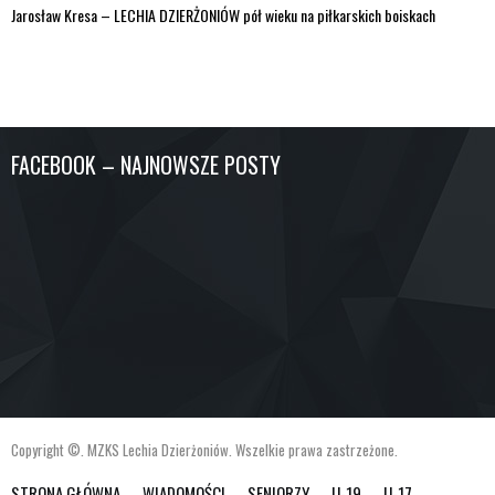
Jarosław Kresa – LECHIA DZIERŻONIÓW pół wieku na piłkarskich boiskach
FACEBOOK – NAJNOWSZE POSTY
Copyright ©. MZKS Lechia Dzierżoniów. Wszelkie prawa zastrzeżone.
STRONA GŁÓWNA
WIADOMOŚCI
SENIORZY
U-19
U-17