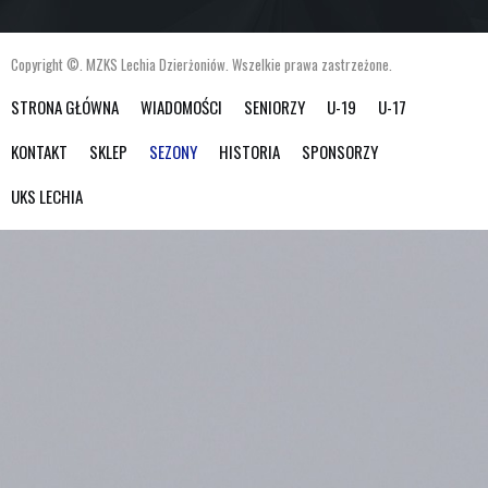
Copyright ©. MZKS Lechia Dzierżoniów. Wszelkie prawa zastrzeżone.
STRONA GŁÓWNA
WIADOMOŚCI
SENIORZY
U-19
U-17
KONTAKT
SKLEP
SEZONY
HISTORIA
SPONSORZY
UKS LECHIA