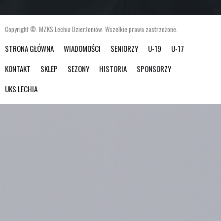
Copyright ©. MZKS Lechia Dzierżoniów. Wszelkie prawa zastrzeżone.
STRONA GŁÓWNA
WIADOMOŚCI
SENIORZY
U-19
U-17
KONTAKT
SKLEP
SEZONY
HISTORIA
SPONSORZY
UKS LECHIA