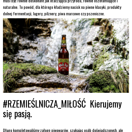
musi być równie doskonałe jak otaczająca przyroda, równie oszołamiające i
naturalne. To powód, dla którego kładziemy nacisk na piwne klasyki, produkty
dolnej fermentacji, lagery, pilznery, piwa marcowe czy pszeniczne.
#RZEMIEŚLNICZA_MIŁOŚĆ Kierujemy
się pasją.
Długo kompletowaliśmy załogę piwowarów, szukając osób doświadczonych, ale