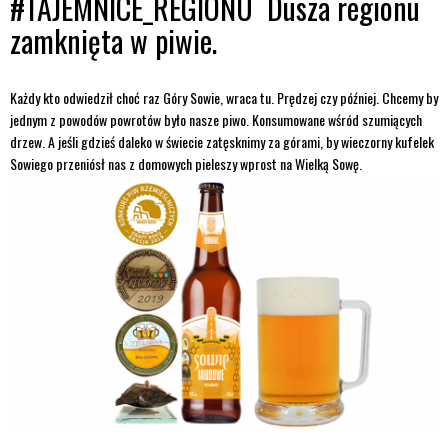
#TAJEMNICE_REGIONU Dusza regionu
zamknięta w piwie.
Każdy kto odwiedził choć raz Góry Sowie, wraca tu. Prędzej czy później. Chcemy by
jednym z powodów powrotów było nasze piwo. Konsumowane wśród szumiących
drzew. A jeśli gdzieś daleko w świecie zatęsknimy za górami, by wieczorny kufelek
Sowiego przeniósł nas z domowych pieleszy wprost na Wielką Sowę.