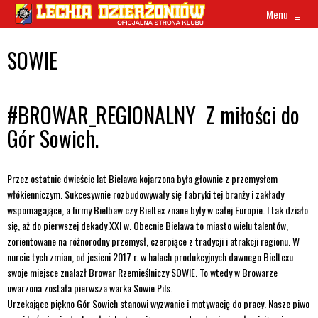
Menu
≡
SOWIE
#BROWAR_REGIONALNY Z miłości do
Gór Sowich.
Przez ostatnie dwieście lat Bielawa kojarzona była głownie z przemysłem
włókienniczym. Sukcesywnie rozbudowywały się fabryki tej branży i zakłady
wspomagające, a firmy Bielbaw czy Bieltex znane były w całej Europie. I tak działo
się, aż do pierwszej dekady XXI w. Obecnie Bielawa to miasto wielu talentów,
zorientowane na różnorodny przemysł, czerpiące z tradycji i atrakcji regionu. W
nurcie tych zmian, od jesieni 2017 r. w halach produkcyjnych dawnego Bieltexu
swoje miejsce znalazł Browar Rzemieślniczy SOWIE. To wtedy w Browarze
uwarzona została pierwsza warka Sowie Pils.
Urzekające piękno Gór Sowich stanowi wyzwanie i motywację do pracy. Nasze piwo