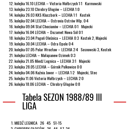
kolejka 16.10 LECHIA – Victoria Wałbrzych 1:1 Karmowski
kolejka 23.10 Chrobry Głogów – LECHIA 1:0
kolejka 26.03 KKS Kluczbork – LECHIA 1:1 Kostek
kolejka 02.04 LECHIA – Ostrovia Ostrów Wlp. 0:4
kolejka 09.04 Stal Chocianów – LECHIA 0:1 Majecki
kolejka 16.04 LECHIA – Dozamet Nowa Sól 0:1
kolejka 23.04 Pogoń Oleśnica – LECHIA 0:3 Kostek 2, Majecki
kolejka 30.04 LECHIA – Odra Opole 0:4
kolejka 07.05 Polar Wrocław – LECHIA 2:4 Sosnowski 3, Kostek
kolejka LECHIA – Małapanew Ozimek 0:3
kolejka 21.05 Miedź Legnica – LECHIA 3:1 Majecki
kolejka 28.05 LECHIA – Górnik Polkowice 0:0
kolejka 04.06 Kuźnia Jawor – LECHIA 1:2 Majecki, Stec
kolejka 11.06 Victoria Wałbrzych – LECHIA 2:0
kolejka 18.06 LECHIA – Chrobry Głogów 0:8
Tabela SEZON 1988/89 III
LIGA
MIEDŹ LEGNICA 26 45 51-15
CHROBRY GŁOGÓW 26 44 57-24