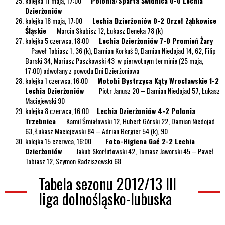
kolejka 11 maja, 17:00
Polonia/Sparta Świdnica 0-0 Lechia
Dzierżoniów
kolejka 18 maja, 17:00
Lechia Dzierżoniów 0-2 Orzeł Ząbkowice
Śląskie
Marcin Skubisz 12, Łukasz Deneka 78 (k)
kolejka 5 czerwca, 18:00
Lechia Dzierżoniów 7-0 Promień Żary
Paweł Tobiasz 1, 36 (k), Damian Korkuś 9, Damian Niedojad 14, 62, Filip
Barski 34, Mariusz Paszkowski 43 w pierwotnym terminie (25 maja,
17:00) odwołany z powodu Dni Dzierżoniowa
kolejka 1 czerwca, 16:00
Motobi Bystrzyca Kąty Wrocławskie 1-2
Lechia Dzierżoniów
Piotr Janusz 20 – Damian Niedojad 57, Łukasz
Maciejewski 90
kolejka 8 czerwca, 16:00
Lechia Dzierżoniów 4-2 Polonia
Trzebnica
Kamil Śmiałowski 12, Hubert Górski 22, Damian Niedojad
63, Łukasz Maciejewski 84 – Adrian Bergier 54 (k), 90
kolejka 15 czerwca, 16:00
Foto-Higiena Gać 2-2 Lechia
Dzierżoniów
Jakub Skorłutowski 42, Tomasz Jaworski 45 – Paweł
Tobiasz 12, Szymon Radziszewski 68
Tabela sezonu 2012/13 III
liga dolnośląsko-lubuska