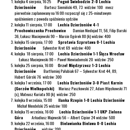
kolejka 4 sierpnia, 16:25
Pogoń Świebodzin 2-0 Lechia
Dzierżoniów
Bartosz Siemiński 49, 73 widzów: 100 mecz
pierwotnie zaplanowany na 16:00 rozpoczął się z 25-minutowym
opóźnieniem z powodu spóźnienia sędziów
kolejka 11 sierpnia, 17:00
Lechia Dzierżoniów 4-1
Prochowiczanka Prochowice
Damian Niedojad 11, 56, Filip Barski
36, Łukasz Maciejewski 90 – Marcin Ogórek 80 (k) widzów: 400
kolejka 15 sierpnia, 17:00
Sprotavia Szprotawa 0-1 Lechia
Dzierżoniów
Sylwester Kret 69 widzów: 400
kolejka 18 sierpnia, 17:00
Lechia Dzierżoniów 1-1 Ślęza Wrocław
Łukasz Maciejewski 90 – Paweł Niewiadomski 20 widzów: 250
kolejka 25 sierpnia, 16:00
Orzeł Międzyrzecz 1-3 Lechia
Dzierżoniów
Bartłomiej Pałubiak 67 – Sylwester Kret 44, 89,
Hubert Górski 76 widzów: 300
kolejka 1 września, 17:00
Lechia Dzierżoniów 3-0 Piast Karnin
(Gorzów Wielkopolski)
Mariusz Paszkowski 27, Adam Więckowski 71
(s), Mateusz Kuriata 90 (k) widzów: 250
kolejka 8 września, 15:00
Ilanka Rzepin 1-0 Lechia Dzierżoniów
Michał Mendelski 25 widzów: 100
kolejka 15 września, 16:00
Lechia Dzierżoniów 1-1 UKP Zielona
Góra
Arkadiusz Majewski 56 – Albert Cipior 24 widzów: 500
kolejka 22 września, 16:00
Bielawianka Bielawa 0-0 Lechia
Dzierżoniów
widzów: 200