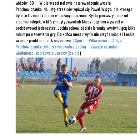
widzów: 50 W pierwszej połowie na prowadzenie wyszła
Prochowiczanka. Na listę strzelców wpisał się Paweł Wyżga, dla którego
było to trzecie trafienie w bieżącym sezonie. Był to pierwszy mecz od
siedmiu kolejek, w którym były zawodnik Miedzi Legnica wyszedł w
podstawowej jedenastce. Lechia odpowiedziała bramką wyrównującą kilka
minut po wznowieniu gry. Do końca meczu wynik nie uległ zmianie i Lechia
wraca z punktem do Dzierżoniowa. (
Sport – Piłka nożna – 3. liga.
Prochowiczanka tylko zremisowała z Lechią – Zawsze aktualne
wiadomości sportowe z Legnicy (lca.pl)
)