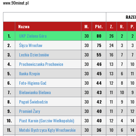
www.90minut.pl
RAZE
Nazwa
M.
Pkt.
Z.
R.
P.
1.
UKP Zielona Góra
30
80
26
2
2
2.
Ślęza Wrocław
30
75
24
3
3
3.
Lechia Dzierżoniów
30
55
16
7
7
4.
Prochowiczanka Prochowice
30
46
13
7
10
5.
Ilanka Rzepin
30
45
13
6
11
6.
Foto-Higiena Gać
30
44
12
8
10
7.
Bielawianka Bielawa
30
43
11
10
9
8.
Pogoń Świebodzin
30
42
11
9
10
9.
Promień Żary
30
40
11
7
12
10.
Piast Karnin (Gorzów Wielkopolski)
30
40
12
4
14
11.
Motobi Bystrzyca Kąty Wrocławskie
30
36
10
6
14