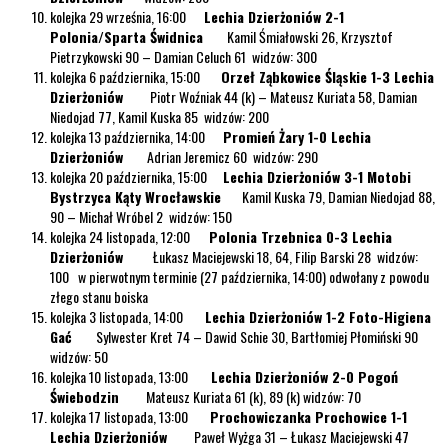
kolejka 29 września, 16:00
Lechia Dzierżoniów 2-1
Polonia/Sparta Świdnica
Kamil Śmiałowski 26, Krzysztof
Pietrzykowski 90 – Damian Celuch 61 widzów: 300
kolejka 6 października, 15:00
Orzeł Ząbkowice Śląskie 1-3 Lechia
Dzierżoniów
Piotr Woźniak 44 (k) – Mateusz Kuriata 58, Damian
Niedojad 77, Kamil Kuska 85 widzów: 200
kolejka 13 października, 14:00
Promień Żary 1-0 Lechia
Dzierżoniów
Adrian Jeremicz 60 widzów: 290
kolejka 20 października, 15:00
Lechia Dzierżoniów 3-1 Motobi
Bystrzyca Kąty Wrocławskie
Kamil Kuska 79, Damian Niedojad 88,
90 – Michał Wróbel 2 widzów: 150
kolejka 24 listopada, 12:00
Polonia Trzebnica 0-3 Lechia
Dzierżoniów
Łukasz Maciejewski 18, 64, Filip Barski 28 widzów:
100 w pierwotnym terminie (27 października, 14:00) odwołany z powodu
złego stanu boiska
kolejka 3 listopada, 14:00
Lechia Dzierżoniów 1-2 Foto-Higiena
Gać
Sylwester Kret 74 – Dawid Schie 30, Bartłomiej Płomiński 90
widzów: 50
kolejka 10 listopada, 13:00
Lechia Dzierżoniów 2-0 Pogoń
Świebodzin
Mateusz Kuriata 61 (k), 89 (k) widzów: 70
kolejka 17 listopada, 13:00
Prochowiczanka Prochowice 1-1
Lechia Dzierżoniów
Paweł Wyżga 31 – Łukasz Maciejewski 47