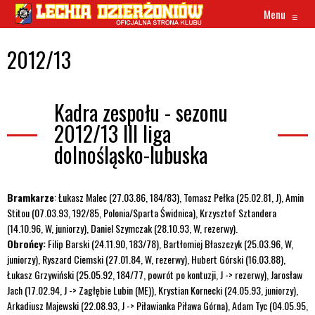
Menu
≡
2012/13
Kadra zespołu - sezonu
2012/13 III liga
dolnośląsko-lubuska
Bramkarze
: Łukasz Malec (27.03.86, 184/83), Tomasz Pełka (25.02.81, J), Amin
Stitou (07.03.93, 192/85, Polonia/Sparta Świdnica), Krzysztof Sztandera
(14.10.96, W, juniorzy), Daniel Szymczak (28.10.93, W, rezerwy).
Obrońcy:
Filip Barski (24.11.90, 183/78), Bartłomiej Błaszczyk (25.03.96, W,
juniorzy), Ryszard Ciemski (27.01.84, W, rezerwy), Hubert Górski (16.03.88),
Łukasz Grzywiński (25.05.92, 184/77, powrót po kontuzji, J -> rezerwy), Jarosław
Jach (17.02.94, J -> Zagłębie Lubin (ME)), Krystian Kornecki (24.05.93, juniorzy),
Arkadiusz Majewski (22.08.93, J -> Piławianka Piława Górna), Adam Tyc (04.05.95,