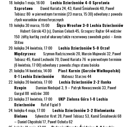
kolejka 1 maja, 16:00
Lechia Dzierżoniów 4-0 Sprotavia
Szprotawa
Dawid Kuriata 24, 43, Kamil Śmiałowski 40, Paweł
Tobiasz 80 w pierwotnym terminie (23 marca, 15:30) odwołany z powodu
złych warunków atmosferycznych
kolejka 30 marca, 15:00
Ślęza Wrocław 3-0 Lechia Dzierżoniów
Hubert Górski 43 (s), Damian Celuch 45, Grzegorz Rajter 64 widzów:
150 żółtą kartką został ukarany także rezerwowy zawodnik gości – Amin
Stitou
kolejka 24 kwietnia, 17:00
Lechia Dzierżoniów 5-0 Orzeł
Międzyrzecz
Szymon Radziszewski 20, Marcin Majewski 32, Paweł
Tobiasz 45, Kamil Lechocki 70, Dawid Kuriata 76 w pierwotnym terminie
(6 kwietnia, 17:00) odwołany z powodu złego stanu boiska
kolejka 14 kwietnia, 14:00
Piast Karnin (Gorzów Wielkopolski)
0-1 Lechia Dzierżoniów
Mateusz Starzec 44
kolejka 20 kwietnia, 17:00
Lechia Dzierżoniów 2-2 Ilanka
Rzepin
Damian Niedojad 3, 9 – Patryk Nowaczewski 33, Paweł
Gurgul 88 widzów: 300
kolejka 27 kwietnia, 17:00
UKP Zielona Góra 1-0 Lechia
Dzierżoniów
Rafał Figiel 9
kolejka 4 maja, 17:00
Lechia Dzierżoniów 3-2 Bielawianka
Bielawa
Sylwester Kret 28, Paweł Tobiasz 53, Kamil Śmiałowski 68
– Daniel Chęciński 17, Paweł Ochota 62