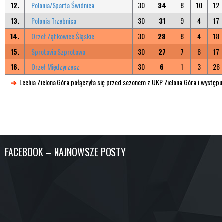
12.
Polonia/Sparta Świdnica
30
34
8
10
12
13.
Polonia Trzebnica
30
31
9
4
17
14.
Orzeł Ząbkowice Śląskie
30
28
8
4
18
15.
Sprotavia Szprotawa
30
27
7
6
17
16.
Orzeł Międzyrzecz
30
6
1
3
26
Lechia Zielona Góra połączyła się przed sezonem z UKP Zielona Góra i występu
FACEBOOK – NAJNOWSZE POSTY