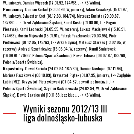
W, juniorzy), Damian Więczek (17.01.92, 174/58, J -> KS Walim).
Pomocnicy
: Damian Korkuś (20.08.96, W, juniorzy), Adam Kowalczyk (15.01.97,
W, juniorzy), Sylwester Kret (18.12.83, 184/74), Mateusz Kuriata (29.09.87,
187/80, J -> Orzeł Ząbkowice Śląskie), Kamil Kuska (01.08.90, J -> Pogoń
Pieszyce), Kamil Lechocki (01.05.95, W, rezerwy), Łukasz Maciejewski (15.10.91,
174/63), Marcin Majewski (15.01.91), Patryk Paszkowski (20.03.95), Piotr
Pietkiewicz (01.12.95, 179/63, J -> Arka Gdynia), Mateusz Starzec (13.02.95, W,
rezerwy), Andrzej Szachniewicz (15.05.94, W, rezerwy), Kamil Śmiałowski
(16.09.91, 170/62, Polonia/Sparta Świdnica), Paweł Tobiasz (06.07.87, 183/68,
Polonia/Sparta Świdnica).
Napastnicy
: Dawid Kuriata (24.02.94, 187/80), Damian Niedojad (07.11.94),
Mariusz Paszkowski (08.10.89), Krzysztof Piątek (01.07.95, juniorzy, J -> Zagłębie
Lubin (ME)), Krzysztof Pietrzykowski (07.04.82, powrót po kontuzji, J ->
Polonia/Sparta Świdnica), Szymon Radziszewski (24.02.94, W, Orzeł Ząbkowice
Śląskie), Dawid Zagajewski (10.11.88, bez klubu, J -> KS Walim).
Wyniki sezonu 2012/13 III
liga dolnośląsko-lubuska