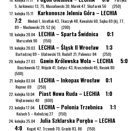
5, Jurkiewicz 13, 75, Musiałowski 30, Marek 47, Skafarek 56 (250)
Karkonosze Jelenia Góra – LECHIA
kolejka 15.11
7:2
Medoń 1, Józefiak 43, Tkaczyk 48, Kowalski 60, Sojka 69 (k), 77,
89 – Machowski 29, 52 (k) (200)
LECHIA – Sparta Świdnica 0:1
kolejka 28.04
Marszałek 90 (150)
LECHIA – Śląsk II Wrocław 1:3
kolejka 20.03
Bartodziej 89 – Ulatowski 19, Rudolf 21, Palewicz 84 (250)
Gawin Królewska Wola – LECHIA 5:0
kolejka 27.03
Buczkowski 12, Wójcik 41, Gołysz 43, Kruszelnicki 45, Rosiek 80
(500)
LECHIA – Inkopax Wrocław 0:1
kolejka 03.04
Rejmer 69 (250)
Piast Nowa Ruda – LECHIA 1:0
kolejka 10.04
Wojtarowicz 40 (600)
LECHIA – Polonia Trzebnica 1:1
kolejka 17.04
Kożuch 5 – Kołodziej 27 (150)
Julia Szklarska Poręba – LECHIA
kolejka 25.04
4:0
Kogut 47, Trzonek 70, Grycki 83, 86 (150)