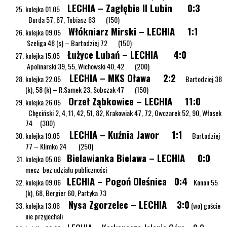
LECHIA – Zagłębie II Lubin 0:3
kolejka 01.05
Burda 57, 67, Tobiasz 63 (150)
Włókniarz Mirski – LECHIA 1:1
kolejka 09.05
Szeliga 48 (s) – Bartodziej 72 (150)
Łużyce Lubań – LECHIA 4:0
kolejka 15.05
Apolinarski 39, 55, Wichowski 40, 42 (200)
LECHIA – MKS Oława 2:2
kolejka 22.05
Bartodziej 38
(k), 58 (k) – R.Samek 23, Sobczak 47 (150)
Orzeł Ząbkowice – LECHIA 11:0
kolejka 26.05
Chęciński 2, 4, 11, 42, 51, 82, Krakowiak 47, 72, Owczarek 52, 90, Włosek
74 (300)
LECHIA – Kuźnia Jawor 1:1
kolejka 19.05
Bartodziej
77 – Klimko 24 (250)
Bielawianka Bielawa – LECHIA 0:0
kolejka 05.06
mecz bez udziału publiczności
LECHIA – Pogoń Oleśnica 0:4
kolejka 09.06
Konon 55
(k), 68, Bergier 60, Partyka 73
Nysa Zgorzelec – LECHIA 3:0
kolejka 13.06
(wo) goście
nie przyjechali