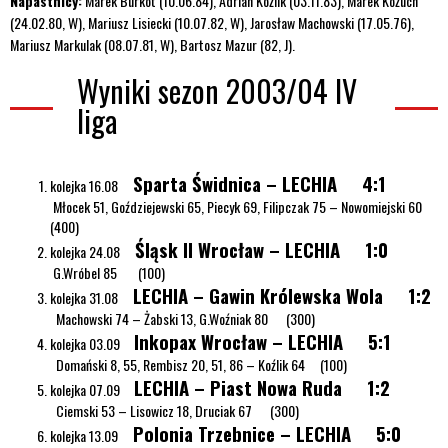
Napastnicy:
Marek Burkot (10.06.84), Adrian Koźlik (03.11.83), Marek Kożuch
(24.02.80, W), Mariusz Lisiecki (10.07.82, W), Jarosław Machowski (17.05.76),
Mariusz Markulak (08.07.81, W), Bartosz Mazur (82, J).
Wyniki sezon 2003/04 IV
liga
Sparta Świdnica – LECHIA 4:1
kolejka 16.08
Młocek 51, Goździejewski 65, Piecyk 69, Filipczak 75 – Nowomiejski 60
(400)
Śląsk II Wrocław – LECHIA 1:0
kolejka 24.08
G.Wróbel 85 (100)
LECHIA – Gawin Królewska Wola 1:2
kolejka 31.08
Machowski 74 – Żabski 13, G.Woźniak 80 (300)
Inkopax Wrocław – LECHIA 5:1
kolejka 03.09
Domański 8, 55, Rembisz 20, 51, 86 – Koźlik 64 (100)
LECHIA – Piast Nowa Ruda 1:2
kolejka 07.09
Ciemski 53 – Lisowicz 18, Druciak 67 (300)
Polonia Trzebnice – LECHIA 5:0
kolejka 13.09