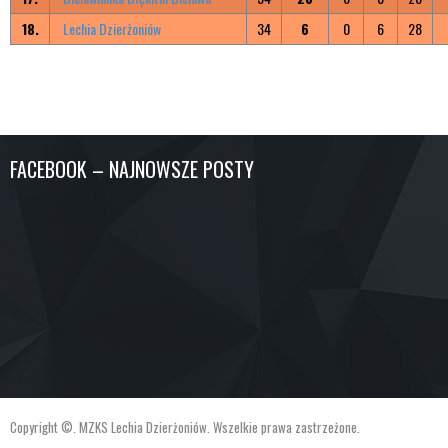
18.
Lechia Dzierżoniów
34
6
0
6
28
FACEBOOK – NAJNOWSZE POSTY
Copyright ©. MZKS Lechia Dzierżoniów. Wszelkie prawa zastrzeżone.