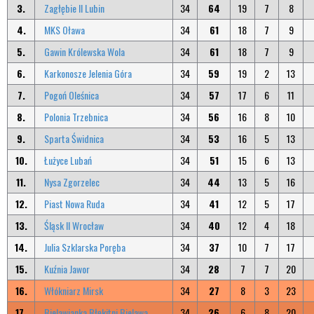
3.
Zagłębie II Lubin
34
64
19
7
8
4.
MKS Oława
34
61
18
7
9
5.
Gawin Królewska Wola
34
61
18
7
9
6.
Karkonosze Jelenia Góra
34
59
19
2
13
7.
Pogoń Oleśnica
34
57
17
6
11
8.
Polonia Trzebnica
34
56
16
8
10
9.
Sparta Świdnica
34
53
16
5
13
10.
Łużyce Lubań
34
51
15
6
13
11.
Nysa Zgorzelec
34
44
13
5
16
12.
Piast Nowa Ruda
34
41
12
5
17
13.
Śląsk II Wrocław
34
40
12
4
18
14.
Julia Szklarska Poręba
34
37
10
7
17
15.
Kuźnia Jawor
34
28
7
7
20
16.
Włókniarz Mirsk
34
27
8
3
23
17.
Bielawianka Błękitni Bielawa
34
26
6
8
20