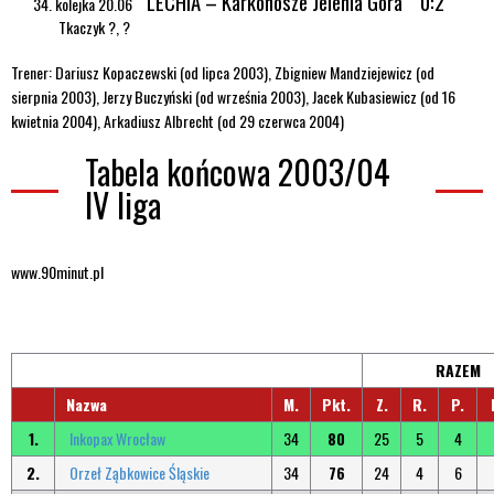
LECHIA – Karkonosze Jelenia Góra 0:2
kolejka 20.06
Tkaczyk ?, ?
Trener: Dariusz Kopaczewski (od lipca 2003), Zbigniew Mandziejewicz (od
sierpnia 2003), Jerzy Buczyński (od września 2003), Jacek Kubasiewicz (od 16
kwietnia 2004), Arkadiusz Albrecht (od 29 czerwca 2004)
Tabela końcowa 2003/04
IV liga
www.90minut.pl
RAZEM
Nazwa
M.
Pkt.
Z.
R.
P.
1.
Inkopax Wrocław
34
80
25
5
4
2.
Orzeł Ząbkowice Śląskie
34
76
24
4
6