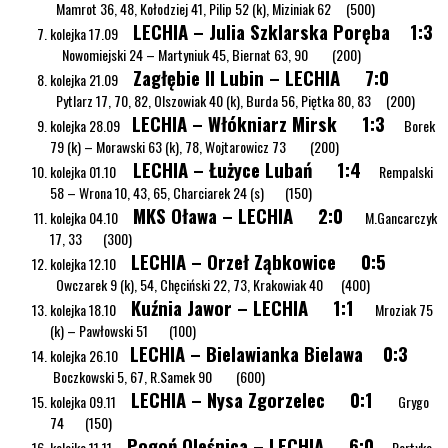
Mamrot 36, 48, Kołodziej 41, Pilip 52 (k), Miziniak 62 (500)
LECHIA – Julia Szklarska Poręba 1:3
kolejka 17.09
Nowomiejski 24 – Martyniuk 45, Biernat 63, 90 (200)
Zagłębie II Lubin – LECHIA 7:0
kolejka 21.09
Pytlarz 17, 70, 82, Olszowiak 40 (k), Burda 56, Piętka 80, 83 (200)
LECHIA – Włókniarz Mirsk 1:3
kolejka 28.09
Borek
79 (k) – Morawski 63 (k), 78, Wojtarowicz 73 (200)
LECHIA – Łużyce Lubań 1:4
kolejka 01.10
Rempalski
58 – Wrona 10, 43, 65, Charciarek 24 (s) (150)
MKS Oława – LECHIA 2:0
kolejka 04.10
M.Gancarczyk
17, 33 (300)
LECHIA – Orzeł Ząbkowice 0:5
kolejka 12.10
Owczarek 9 (k), 54, Chęciński 22, 73, Krakowiak 40 (400)
Kuźnia Jawor – LECHIA 1:1
kolejka 18.10
Mroziak 75
(k) – Pawłowski 51 (100)
LECHIA – Bielawianka Bielawa 0:3
kolejka 26.10
Boczkowski 5, 67, R.Samek 90 (600)
LECHIA – Nysa Zgorzelec 0:1
kolejka 09.11
Grygo
74 (150)
Pogoń Oleśnica – LECHIA 6:0
kolejka 11.11
Partyka