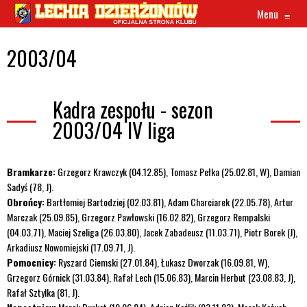
Menu
≡
2003/04
Kadra zespołu - sezon
2003/04 IV liga
Bramkarze:
Grzegorz Krawczyk (04.12.85), Tomasz Pełka (25.02.81, W), Damian
Sadyś (78, J).
Obrońcy:
Bartłomiej Bartodziej (02.03.81), Adam Charciarek (22.05.78), Artur
Marczak (25.09.85), Grzegorz Pawłowski (16.02.82), Grzegorz Rempalski
(04.03.71), Maciej Szeliga (26.03.80), Jacek Zabadeusz (11.03.71), Piotr Borek (J),
Arkadiusz Nowomiejski (17.09.71, J).
Pomocnicy:
Ryszard Ciemski (27.01.84), Łukasz Dworzak (16.09.81, W),
Grzegorz Górnick (31.03.84), Rafał Lech (15.06.83), Marcin Herbut (23.08.83, J),
Rafał Sztylka (81, J).