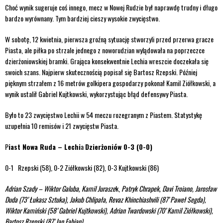
Choć wynik sugeruje coś innego, mecz w Nowej Rudzie był naprawdę trudny i długo
bardzo wyrównany. Tym bardziej cieszy wysokie zwycięstwo.
W sobotę, 12 kwietnia, pierwsza groźną sytuację stworzyli przed przerwa gracze
Piasta, ale piłka po strzale jednego z noworudzian wylądowała na poprzeczce
dzierżoniowskiej bramki. Grająca konsekwentnie Lechia wreszcie doczekała się
swoich szans. Najpierw skutecznością popisał się Bartosz Rzepski. Później
pięknym strzałem z 16 metrów golkipera gospodarzy pokonał Kamil Ziółkowski, a
wynik ustalił Gabriel Kujtkowski, wykorzystując błąd defensywy Piasta.
Było to 23 zwycięstwo Lechii w 54 meczu rozegranym z Piastem. Statystykę
uzupełnia 10 remisów i 21 zwycięstw Piasta.
P
iast Nowa Ruda – Lechi
a
Dzierżoniów 0-3 (0-0)
0-1 Rzepski (58), 0-2 Ziółkowski (82), 0-3 Kujtkowski (86)
Adrian Szady –
Wiktor Galuba, Kamil Jurasze
k,
Patryk Chrapek, Davi Troiano, Jarosław
Duda (73’ Łukasz Sztuka), Jakub Chlipała,
Revaz Khinchiashvili (87’ Paweł Segda),
Wiktor Kamiński (58’ Gabriel Kujtkowski),
Adrian Twardowski (70’ Kamil Ziółkowski),
Bartosz Rzepski (87’ Jan Fabian)