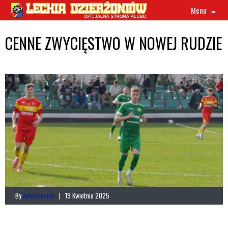
Menu
≡
CENNE ZWYCIĘSTWO W NOWEJ RUDZIE
By
AdminLechia
| 19 Kwietnia 2025