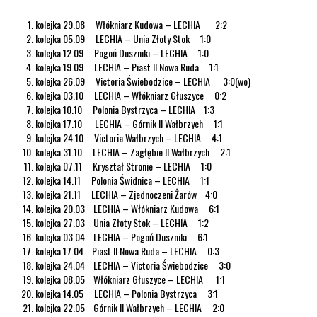
kolejka 29.08 Włókniarz Kudowa – LECHIA 2:2
kolejka 05.09 LECHIA – Unia Złoty Stok 1:0
kolejka 12.09 Pogoń Duszniki – LECHIA 1:0
kolejka 19.09 LECHIA – Piast II Nowa Ruda 1:1
kolejka 26.09 Victoria Świebodzice – LECHIA 3:0(wo)
kolejka 03.10 LECHIA – Włókniarz Głuszyce 0:2
kolejka 10.10 Polonia Bystrzyca – LECHIA 1:3
kolejka 17.10 LECHIA – Górnik II Wałbrzych 1:1
kolejka 24.10 Victoria Wałbrzych – LECHIA 4:1
kolejka 31.10 LECHIA – Zagłębie II Wałbrzych 2:1
kolejka 07.11 Kryształ Stronie – LECHIA 1:0
kolejka 14.11 Polonia Świdnica – LECHIA 1:1
kolejka 21.11 LECHIA – Zjednoczeni Żarów 4:0
kolejka 20.03 LECHIA – Włókniarz Kudowa 6:1
kolejka 27.03 Unia Złoty Stok – LECHIA 1:2
kolejka 03.04 LECHIA – Pogoń Duszniki 6:1
kolejka 17.04 Piast II Nowa Ruda – LECHIA 0:3
kolejka 24.04 LECHIA – Victoria Świebodzice 3:0
kolejka 08.05 Włókniarz Głuszyce – LECHIA 1:1
kolejka 14.05 LECHIA – Polonia Bystrzyca 3:1
kolejka 22.05 Górnik II Wałbrzych – LECHIA 2:0