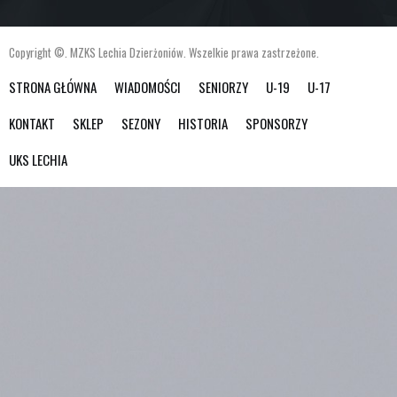
Copyright ©. MZKS Lechia Dzierżoniów. Wszelkie prawa zastrzeżone.
STRONA GŁÓWNA
WIADOMOŚCI
SENIORZY
U-19
U-17
KONTAKT
SKLEP
SEZONY
HISTORIA
SPONSORZY
UKS LECHIA