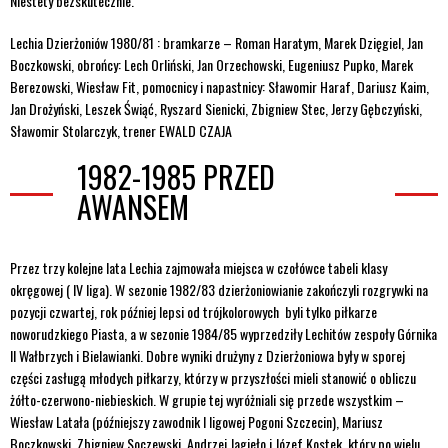
Niestety bezskutecznie.
Lechia Dzierżoniów 1980/81 : bramkarze – Roman Haratym, Marek Dzięgiel, Jan
Boczkowski, obrońcy: Lech Orliński, Jan Orzechowski, Eugeniusz Pupko, Marek
Berezowski, Wiesław Fit, pomocnicy i napastnicy: Sławomir Haraf, Dariusz Kaim,
Jan Drożyński, Leszek Świąć, Ryszard Sienicki, Zbigniew Stec, Jerzy Gębczyński,
Sławomir Stolarczyk, trener EWALD CZAJA
1982-1985 PRZED
AWANSEM
Przez trzy kolejne lata Lechia zajmowała miejsca w czołówce tabeli klasy
okręgowej ( IV liga). W sezonie 1982/83 dzierżoniowianie zakończyli rozgrywki na
pozycji czwartej, rok później lepsi od trójkolorowych byli tylko piłkarze
noworudzkiego Piasta, a w sezonie 1984/85 wyprzedziły Lechitów zespoły Górnika
II Wałbrzych i Bielawianki. Dobre wyniki drużyny z Dzierżoniowa były w sporej
części zasługą młodych piłkarzy, którzy w przyszłości mieli stanowić o obliczu
żółto-czerwono-niebieskich. W grupie tej wyróżniali się przede wszystkim –
Wiesław Latała (późniejszy zawodnik I ligowej Pogoni Szczecin), Mariusz
Boczkowski, Zbigniew Soczewski, Andrzej Jagieło i Józef Kostek, który po wielu