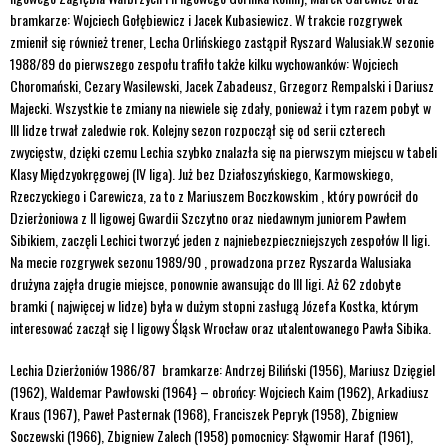
bramkarze: Wojciech Gołębiewicz i Jacek Kubasiewicz. W trakcie rozgrywek
zmienił się również trener, Lecha Orlińskiego zastąpił Ryszard Walusiak.W sezonie
1988/89 do pierwszego zespołu trafiło także kilku wychowanków: Wojciech
Choromański, Cezary Wasilewski, Jacek Zabadeusz, Grzegorz Rempalski i Dariusz
Majecki. Wszystkie te zmiany na niewiele się zdały, ponieważ i tym razem pobyt w
III lidze trwał zaledwie rok. Kolejny sezon rozpoczął się od serii czterech
zwycięstw, dzięki czemu Lechia szybko znalazła się na pierwszym miejscu w tabeli
Klasy Międzyokręgowej (IV liga). Już bez Działoszyńskiego, Karmowskiego,
Rzeczyckiego i Carewicza, za to z Mariuszem Boczkowskim , który powrócił do
Dzierżoniowa z II ligowej Gwardii Szczytno oraz niedawnym juniorem Pawłem
Sibikiem, zaczęli Lechici tworzyć jeden z najniebezpieczniejszych zespołów II ligi.
Na mecie rozgrywek sezonu 1989/90 , prowadzona przez Ryszarda Walusiaka
drużyna zajęła drugie miejsce, ponownie awansując do III ligi. Aż 62 zdobyte
bramki ( najwięcej w lidze) była w dużym stopni zasługą Józefa Kostka, którym
interesować zaczął się I ligowy Śląsk Wrocław oraz utalentowanego Pawła Sibika.
Lechia Dzierżoniów 1986/87 bramkarze: Andrzej Biliński (1956), Mariusz Dzięgiel
(1962), Waldemar Pawłowski (1964} – obrońcy: Wojciech Kaim (1962), Arkadiusz
Kraus (1967), Paweł Pasternak (1968), Franciszek Pepryk (1958), Zbigniew
Soczewski (1966), Zbigniew Zalech (1958) pomocnicy: Słąwomir Haraf (1961),