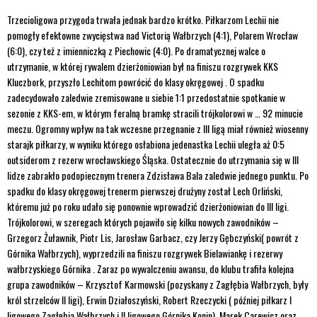
Trzecioligowa przygoda trwała jednak bardzo krótko. Piłkarzom Lechii nie
pomogły efektowne zwycięstwa nad Victorią Wałbrzych (4:1), Polarem Wrocław
(6:0), czy też z imienniczką z Piechowic (4:0). Po dramatycznej walce o
utrzymanie, w której rywalem dzierżoniowian był na finiszu rozgrywek KKS
Kluczbork, przyszło Lechitom powrócić do klasy okręgowej . O spadku
zadecydowało zaledwie zremisowane u siebie 1:1 przedostatnie spotkanie w
sezonie z KKS-em, w którym feralną bramkę stracili trójkolorowi w … 92 minucie
meczu. Ogromny wpływ na tak wczesne przegnanie z III ligą miał również wiosenny
starajk piłkarzy, w wyniku którego osłabiona jedenastka Lechii uległa aż 0:5
outsiderom z rezerw wrocławskiego Śląska. Ostatecznie do utrzymania się w III
lidze zabrakło podopiecznym trenera Zdzisława Bala zaledwie jednego punktu. Po
spadku do klasy okręgowej trenerm pierwszej drużyny został Lech Orliński,
któremu już po roku udało się ponownie wprowadzić dzierżoniowian do III ligi.
Trójkolorowi, w szeregach których pojawiło się kilku nowych zawodników –
Grzegorz Żuławnik, Piotr Lis, Jarosław Garbacz, czy Jerzy Gębczyński( powrót z
Górnika Wałbrzych), wyprzedzili na finiszu rozgrywek Bielawiankę i rezerwy
wałbrzyskiego Górnika . Zaraz po wywalczeniu awansu, do klubu trafiła kolejna
grupa zawodników – Krzysztof Karmowski (pozyskany z Zagłębia Wałbrzych, były
król strzelców II ligi), Erwin Działoszyński, Robert Rzeczycki ( później piłkarz I
ligowego Zagłębia Wałbrzych i II ligowego Górnika Konin), Marek Carewicz oraz