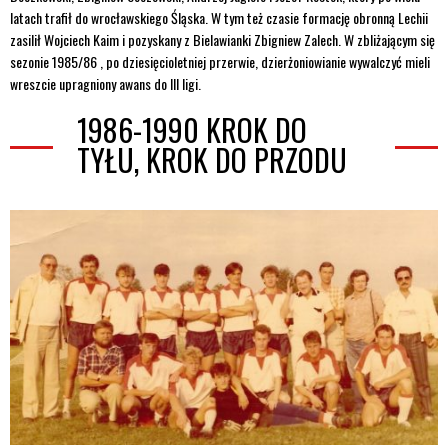
latach trafił do wrocławskiego Śląska. W tym też czasie formację obronną Lechii
zasilił Wojciech Kaim i pozyskany z Bielawianki Zbigniew Zalech. W zbliżającym się
sezonie 1985/86 , po dziesięcioletniej przerwie, dzierżoniowianie wywalczyć mieli
wreszcie upragniony awans do III ligi.
1986-1990 KROK DO
TYŁU, KROK DO PRZODU