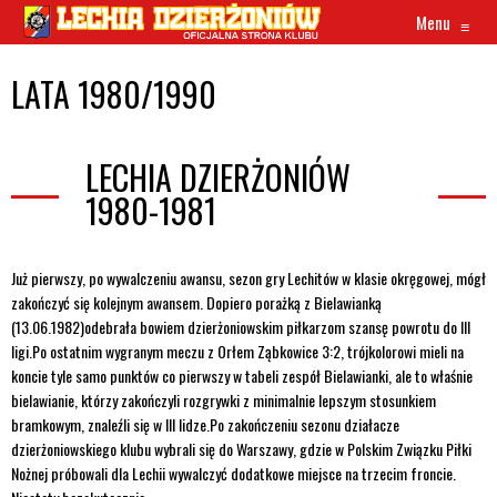
Menu
≡
LATA 1980/1990
LECHIA DZIERŻONIÓW
1980-1981
Już pierwszy, po wywalczeniu awansu, sezon gry Lechitów w klasie okręgowej, mógł
zakończyć się kolejnym awansem. Dopiero porażką z Bielawianką
(13.06.1982)odebrała bowiem dzierżoniowskim piłkarzom szansę powrotu do III
ligi.Po ostatnim wygranym meczu z Orłem Ząbkowice 3:2, trójkolorowi mieli na
koncie tyle samo punktów co pierwszy w tabeli zespół Bielawianki, ale to właśnie
bielawianie, którzy zakończyli rozgrywki z minimalnie lepszym stosunkiem
bramkowym, znaleźli się w III lidze.Po zakończeniu sezonu działacze
dzierżoniowskiego klubu wybrali się do Warszawy, gdzie w Polskim Związku Piłki
Nożnej próbowali dla Lechii wywalczyć dodatkowe miejsce na trzecim froncie.